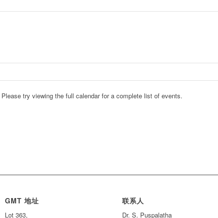
lease try viewing the full calendar for a complete list of events.
GMT 地址
联系人
Lot 363,
Dr. S. Puspalatha