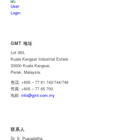
GMT 地址
Lot 363,
Kuala Kangsar Industrial Estate
33000 Kuala Kangsar,
Perak, Malaysia.
电话
: +605 – 77 61 742/744/746
传真
: +605 – 77 65 700
电邮
:
info@gmt.com.my
联系人
Dr. S. Puspalatha